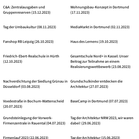
C&A: Zentralausgaben und
Wohnungsbau-Konzept in Dortmund
Gruppenreserven (15.12.2023)
(17.11.2023)
Tag der Umbaukultur (08.11.2023)
MediaMarkt in Dortmund (02.11.2023)
Fanshop RB Leipzig (26.10.2023)
Haus des Lernens (19.10.2023)
Friedrich-Ebert-Realschule in Hürth
Gesamtschule Nord+ in Kassel: Unser
(12.10.2023)
Beitrag zur Teilnahme an einem
Realisierungswettbewerb (23.08.2023)
Nachverdichtung der Siedlung Grünau in
Grundschulkinder entdecken die
Düsseldorf (03.08.2023)
Architektur (27.07.2023)
Voedestraße in Bochum-Wattenscheid
BaseCamp in Dortmund (07.07.2023)
(20.07.2023)
Grundsteinlegung der Vorwerk-
Tag der Architektur NRW 2023, wir waren
Firmenzentrale in Rauental (04.07.2023)
dabei! (29.06.2023)
Firmenlauf 2023 (22.06.2023)
Tag der Architektur (15.06.2023)