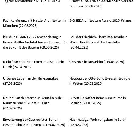
Tag der Architektur 2025 (12.06.2025)
Ersatzneubau NA an der Ruhr-Universität
Bochum (05.06.2025)
Fachkonferenz mit Nattler Architekten in
BIG SEE Architecture Award 2025: Winner
München (22.05.2025)
buildungSMART 2025 Anwendertag in
Bau der Friedrich-Ebert-Realschule in
Essen: Nattler Architekten als Sponsor für
Hürth: Ein Blick auf die Baustelle
die Zukunft des Bauens (09.05.2025)
(30.04.2025)
Richtfest: Friedrich-Ebert-Realschule in
C&A HUB in Düsseldorf (10.04.2025)
Hürth (24.04.2025)
Urbanes Leben an der Huyssenallee
Neubau der Otto-Schott-Gesamtschule
(27.03.2025)
in Witten (20.03.2025)
Neubau an der Martinus-Grundschule:
BRABUS eröffnet neue Büroräume in
Raum für die Zukunft in Hürth
Bottrop (27.02.2025)
(07.03.2025)
Erweiterung der Geschwister-Scholl-
Nachhaltiger Wohnungsbau in Berlin
Gesamtschule in Dortmund (20.02.2025)
(13.02.2025)