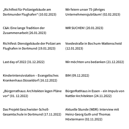
„Richtfest für Polizeigebäude am
Wir feiern unser 75-jähriges
Dortmunder Flughafen“ (10.02.2023)
Unternehmensjubiläum! (02.02.2023)
C&A: Eine lange Tradition der
WIR SUCHEN! (20.01.2023)
Zusammenarbeit (26.01.2023)
Richtfest: Dienstgebäude der Polizei am
Voedestraße in Bochum-Wattenscheid
Flughafen in Dortmund (19.01.2023)
(12.01.2023)
Last day of 2022 (31.12.2022)
Wir möchten uns bedanken (21.12.2022)
Kinderintensivstation – Evangelisches
BIM (09.12.2022)
Krankenhaus Düsseldorf (16.12.2022)
„Bürgerrathaus: Architekten legen Pläne
BürgerRatHaus in Essen – ein Impuls von
vor“ (01. 12.2022)
Nattler Architekten (24.11.2022)
Das Projekt Geschwister-Scholl-
Aktuelle Stunde (WDR): Interview mit
Gesamtschule in Dortmund (17.11.2022)
Heinz-Georg Guth und Thomas
Höxtermann (02.11.2022)