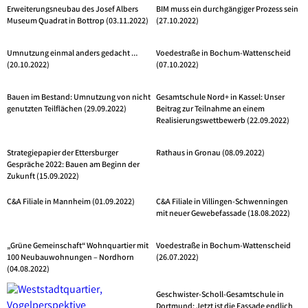
Erweiterungsneubau des Josef Albers
BIM muss ein durchgängiger Prozess sein
Museum Quadrat in Bottrop (03.11.2022)
(27.10.2022)
Umnutzung einmal anders gedacht …
Voedestraße in Bochum-Wattenscheid
(20.10.2022)
(07.10.2022)
Bauen im Bestand: Umnutzung von nicht
Gesamtschule Nord+ in Kassel: Unser
genutzten Teilflächen (29.09.2022)
Beitrag zur Teilnahme an einem
Realisierungswettbewerb (22.09.2022)
Strategiepapier der Ettersburger
Rathaus in Gronau (08.09.2022)
Gespräche 2022: Bauen am Beginn der
Zukunft (15.09.2022)
C&A Filiale in Mannheim (01.09.2022)
C&A Filiale in Villingen-Schwenningen
mit neuer Gewebefassade (18.08.2022)
„Grüne Gemeinschaft“ Wohnquartier mit
Voedestraße in Bochum-Wattenscheid
100 Neubauwohnungen – Nordhorn
(26.07.2022)
(04.08.2022)
Geschwister-Scholl-Gesamtschule in
Dortmund: Jetzt ist die Fassade endlich