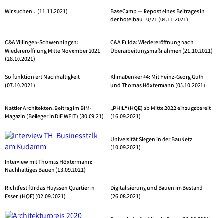
Wir suchen… (11.11.2021)
BaseCamp — Repost eines Beitrages in
der hotelbau 10/21 (04.11.2021)
C&A Villingen-Schwenningen:
C&A Fulda: Wiedereröffnung nach
Wiedereröffnung Mitte November 2021
Überarbeitungsmaßnahmen (21.10.2021)
(28.10.2021)
So funktioniert Nachhaltigkeit
KlimaDenker #4: Mit Heinz-Georg Guth
(07.10.2021)
und Thomas Höxtermann (05.10.2021)
Nattler Architekten: Beitrag im BIM-
„PHIL“ (HQE) ab Mitte 2022 einzugsbereit
Magazin (Beileger in DIE WELT) (30.09.21)
(16.09.2021)
Universität Siegen in der BauNetz
(10.09.2021)
Interview mit Thomas Höxtermann:
Nachhaltiges Bauen (13.09.2021)
Richtfest für das Huyssen Quartier in
Digitalisierung und Bauen im Bestand
Essen (HQE) (02.09.2021)
(26.08.2021)