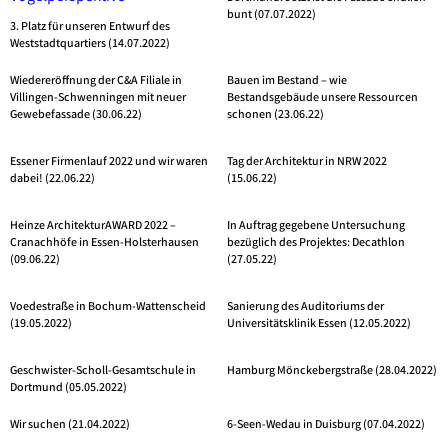
bunt (07.07.2022)
3. Platz für unseren Entwurf des
Weststadtquartiers (14.07.2022)
Wiedereröffnung der C&A Filiale in
Bauen im Bestand – wie
Villingen-Schwenningen mit neuer
Bestandsgebäude unsere Ressourcen
Gewebefassade (30.06.22)
schonen (23.06.22)
Essener Firmenlauf 2022 und wir waren
Tag der Architektur in NRW 2022
dabei! (22.06.22)
(15.06.22)
Heinze ArchitekturAWARD 2022 –
In Auftrag gegebene Untersuchung
Cranachhöfe in Essen-Holsterhausen
bezüglich des Projektes: Decathlon
(09.06.22)
(27.05.22)
Voedestraße in Bochum-Wattenscheid
Sanierung des Auditoriums der
(19.05.2022)
Universitätsklinik Essen (12.05.2022)
Geschwister-Scholl-Gesamtschule in
Hamburg Mönckebergstraße (28.04.2022)
Dortmund (05.05.2022)
Wir suchen (21.04.2022)
6-Seen-Wedau in Duisburg (07.04.2022)