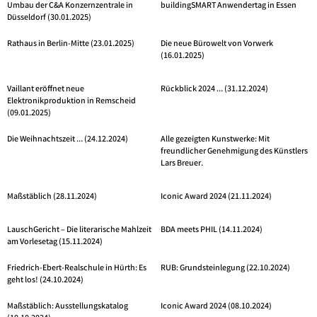
Umbau der C&A Konzernzentrale in
buildingSMART Anwendertag in Essen
Düsseldorf (30.01.2025)
Rathaus in Berlin-Mitte (23.01.2025)
Die neue Bürowelt von Vorwerk
(16.01.2025)
Vaillant eröffnet neue
Rückblick 2024 … (31.12.2024)
Elektronikproduktion in Remscheid
(09.01.2025)
Die Weihnachtszeit … (24.12.2024)
Alle gezeigten Kunstwerke: Mit
freundlicher Genehmigung des Künstlers
Lars Breuer.
Maßstäblich (28.11.2024)
Iconic Award 2024 (21.11.2024)
LauschGericht – Die literarische Mahlzeit
BDA meets PHIL (14.11.2024)
am Vorlesetag (15.11.2024)
Friedrich-Ebert-Realschule in Hürth: Es
RUB: Grundsteinlegung (22.10.2024)
geht los! (24.10.2024)
Maßstäblich: Ausstellungskatalog
Iconic Award 2024 (08.10.2024)