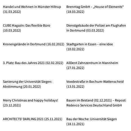
Handel und Wohnen in Münster Hiltrup
Brenntag GmbH – „House of Elements“
(31.03.2022)
(18.03.2022)
CUBE Magazin: Das flexible Büro
Dienstgebäude der Polizei am Flughafen
(10.03.2022)
in Dortmund (03.03.2022)
Kronengelände in Dortmund (16.02.2022)
Stadtgarten in Essen – eine Idee
(10.02.2022)
3. Platz: Bau des Jahres 2021 (02.02.2022)
AllDent Zahnzentrum in Mannheim
(27.01.2022)
Sanierung der Universität Siegen:
Voedestraße in Bochum-Wattenscheid
Abstimmung (20.01.2022)
(13.01.2022)
Merry Christmas and happy holidays!
Bauen im Bestand (02.12.2021) – Repost:
(23.12.2021)
Redevco Services Deutschland GmbH
ARCHITECTS‘ DARLING 2021 (25.11.2021)
Bau der Woche: Universität Siegen
(18.11.2021)