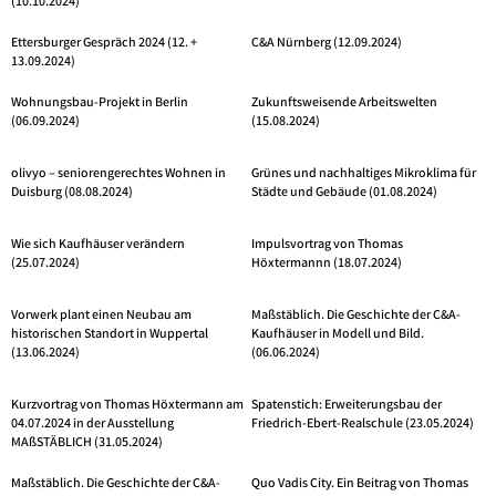
(10.10.2024)
Ettersburger Gespräch 2024 (12. +
C&A Nürnberg (12.09.2024)
13.09.2024)
Wohnungsbau-Projekt in Berlin
Zukunftsweisende Arbeitswelten
(06.09.2024)
(15.08.2024)
olivyo – seniorengerechtes Wohnen in
Grünes und nachhaltiges Mikroklima für
Duisburg (08.08.2024)
Städte und Gebäude (01.08.2024)
Wie sich Kaufhäuser verändern
Impulsvortrag von Thomas
(25.07.2024)
Höxtermannn (18.07.2024)
Vorwerk plant einen Neubau am
Maßstäblich. Die Geschichte der C&A-
historischen Standort in Wuppertal
Kaufhäuser in Modell und Bild.
(13.06.2024)
(06.06.2024)
Kurzvortrag von Thomas Höxtermann am
Spatenstich: Erweiterungsbau der
04.07.2024 in der Ausstellung
Friedrich-Ebert-Realschule (23.05.2024)
MAßSTÄBLICH (31.05.2024)
Maßstäblich. Die Geschichte der C&A-
Quo Vadis City. Ein Beitrag von Thomas