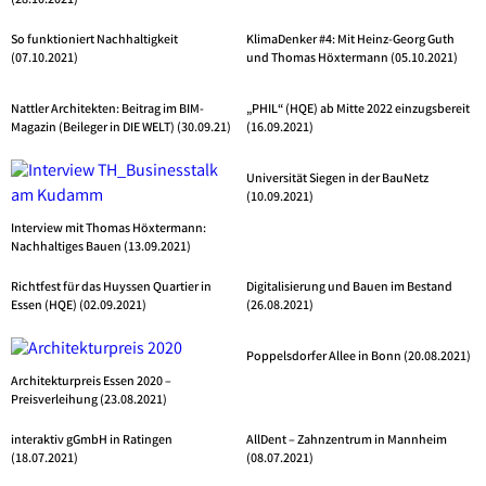
(28.10.2021)
So funktioniert Nachhaltigkeit
KlimaDenker #4: Mit Heinz-Georg Guth
(07.10.2021)
und Thomas Höxtermann (05.10.2021)
Nattler Architekten: Beitrag im BIM-
„PHIL“ (HQE) ab Mitte 2022 einzugsbereit
Magazin (Beileger in DIE WELT) (30.09.21)
(16.09.2021)
Universität Siegen in der BauNetz
(10.09.2021)
Interview mit Thomas Höxtermann:
Nachhaltiges Bauen (13.09.2021)
Richtfest für das Huyssen Quartier in
Digitalisierung und Bauen im Bestand
Essen (HQE) (02.09.2021)
(26.08.2021)
Poppelsdorfer Allee in Bonn (20.08.2021)
Architekturpreis Essen 2020 –
Preisverleihung (23.08.2021)
interaktiv gGmbH in Ratingen
AllDent – Zahnzentrum in Mannheim
(18.07.2021)
(08.07.2021)