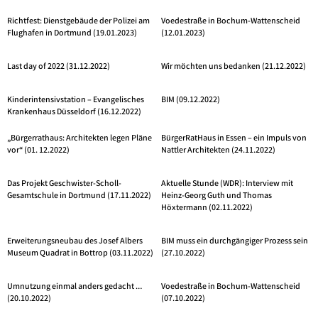
Richtfest: Dienstgebäude der Polizei am
Voedestraße in Bochum-Wattenscheid
Flughafen in Dortmund (19.01.2023)
(12.01.2023)
Last day of 2022 (31.12.2022)
Wir möchten uns bedanken (21.12.2022)
Kinderintensivstation – Evangelisches
BIM (09.12.2022)
Krankenhaus Düsseldorf (16.12.2022)
„Bürgerrathaus: Architekten legen Pläne
BürgerRatHaus in Essen – ein Impuls von
vor“ (01. 12.2022)
Nattler Architekten (24.11.2022)
Das Projekt Geschwister-Scholl-
Aktuelle Stunde (WDR): Interview mit
Gesamtschule in Dortmund (17.11.2022)
Heinz-Georg Guth und Thomas
Höxtermann (02.11.2022)
Erweiterungsneubau des Josef Albers
BIM muss ein durchgängiger Prozess sein
Museum Quadrat in Bottrop (03.11.2022)
(27.10.2022)
Umnutzung einmal anders gedacht …
Voedestraße in Bochum-Wattenscheid
(20.10.2022)
(07.10.2022)