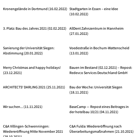
Kronengelände in Dortmund (16.02.2022)
Stadtgarten in Essen – eine Idee
(10.02.2022)
3. Platz: Bau des Jahres 2021 (02.02.2022)
AllDent Zahnzentrum in Mannheim
(27.01.2022)
Sanierung der Universität Siegen:
Voedestraße in Bochum-Wattenscheid
Abstimmung (20.01.2022)
(13.01.2022)
Merry Christmas and happy holidays!
Bauen im Bestand (02.12.2021) – Repost:
(23.12.2021)
Redevco Services Deutschland GmbH
ARCHITECTS‘ DARLING 2021 (25.11.2021)
Bau der Woche: Universität Siegen
(18.11.2021)
Wir suchen… (11.11.2021)
BaseCamp — Repost eines Beitrages in
der hotelbau 10/21 (04.11.2021)
C&A Villingen-Schwenningen:
C&A Fulda: Wiedereröffnung nach
Wiedereröffnung Mitte November 2021
Überarbeitungsmaßnahmen (21.10.2021)