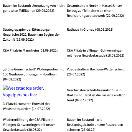
Bauen im Bestand: Umnutzung von nicht
Gesamtschule Nord+ in Kassel: Unser
genutzten Teilflächen (29.09.2022)
Beitrag zur Teilnahme an einem
Realisierungswettbewerb (22.09.2022)
Strategiepapier der Ettersburger
Rathaus in Gronau (08.09.2022)
Gespräche 2022: Bauen am Beginn der
Zukunft (15.09.2022)
C&A Filiale in Mannheim (01.09.2022)
C&A Filiale in Villingen-Schwenningen
mit neuer Gewebefassade (18.08.2022)
„Grüne Gemeinschaft“ Wohnquartier mit
Voedestraße in Bochum-Wattenscheid
100 Neubauwohnungen – Nordhorn
(26.07.2022)
(04.08.2022)
Geschwister-Scholl-Gesamtschule in
Dortmund: Jetzt ist die Fassade endlich
bunt (07.07.2022)
3. Platz für unseren Entwurf des
Weststadtquartiers (14.07.2022)
Wiedereröffnung der C&A Filiale in
Bauen im Bestand – wie
Villingen-Schwenningen mit neuer
Bestandsgebäude unsere Ressourcen
Gewebefassade (30.06.22)
schonen (23.06.22)