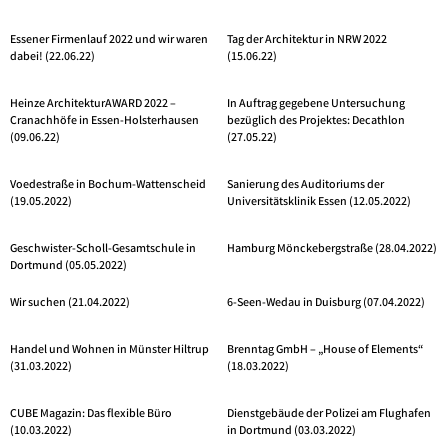
Essener Firmenlauf 2022 und wir waren
Tag der Architektur in NRW 2022
dabei! (22.06.22)
(15.06.22)
Heinze ArchitekturAWARD 2022 –
In Auftrag gegebene Untersuchung
Cranachhöfe in Essen-Holsterhausen
bezüglich des Projektes: Decathlon
(09.06.22)
(27.05.22)
Voedestraße in Bochum-Wattenscheid
Sanierung des Auditoriums der
(19.05.2022)
Universitätsklinik Essen (12.05.2022)
Geschwister-Scholl-Gesamtschule in
Hamburg Mönckebergstraße (28.04.2022)
Dortmund (05.05.2022)
Wir suchen (21.04.2022)
6-Seen-Wedau in Duisburg (07.04.2022)
Handel und Wohnen in Münster Hiltrup
Brenntag GmbH – „House of Elements“
(31.03.2022)
(18.03.2022)
CUBE Magazin: Das flexible Büro
Dienstgebäude der Polizei am Flughafen
(10.03.2022)
in Dortmund (03.03.2022)