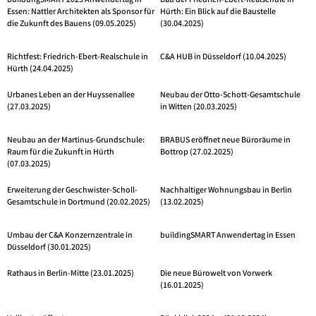
buildungSMART 2025 Anwendertag in
Bau der Friedrich-Ebert-Realschule in
Essen: Nattler Architekten als Sponsor für
Hürth: Ein Blick auf die Baustelle
die Zukunft des Bauens (09.05.2025)
(30.04.2025)
Richtfest: Friedrich-Ebert-Realschule in
C&A HUB in Düsseldorf (10.04.2025)
Hürth (24.04.2025)
Urbanes Leben an der Huyssenallee
Neubau der Otto-Schott-Gesamtschule
(27.03.2025)
in Witten (20.03.2025)
Neubau an der Martinus-Grundschule:
BRABUS eröffnet neue Büroräume in
Raum für die Zukunft in Hürth
Bottrop (27.02.2025)
(07.03.2025)
Erweiterung der Geschwister-Scholl-
Nachhaltiger Wohnungsbau in Berlin
Gesamtschule in Dortmund (20.02.2025)
(13.02.2025)
Umbau der C&A Konzernzentrale in
buildingSMART Anwendertag in Essen
Düsseldorf (30.01.2025)
Rathaus in Berlin-Mitte (23.01.2025)
Die neue Bürowelt von Vorwerk
(16.01.2025)