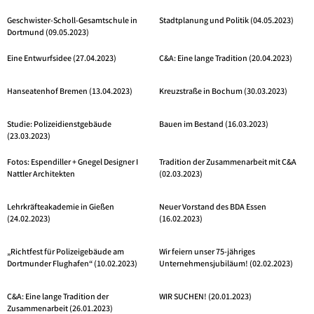
Geschwister-Scholl-Gesamtschule in
Stadtplanung und Politik (04.05.2023)
Dortmund (09.05.2023)
Eine Entwurfsidee (27.04.2023)
C&A: Eine lange Tradition (20.04.2023)
Hanseatenhof Bremen (13.04.2023)
Kreuzstraße in Bochum (30.03.2023)
Studie: Polizeidienstgebäude
Bauen im Bestand (16.03.2023)
(23.03.2023)
Fotos: Espendiller + Gnegel Designer I
Tradition der Zusammenarbeit mit C&A
Nattler Architekten
(02.03.2023)
Lehrkräfteakademie in Gießen
Neuer Vorstand des BDA Essen
(24.02.2023)
(16.02.2023)
„Richtfest für Polizeigebäude am
Wir feiern unser 75-jähriges
Dortmunder Flughafen“ (10.02.2023)
Unternehmensjubiläum! (02.02.2023)
C&A: Eine lange Tradition der
WIR SUCHEN! (20.01.2023)
Zusammenarbeit (26.01.2023)