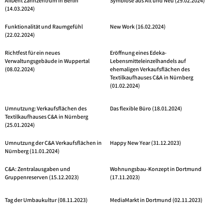
AIIDent Zahnzentrum in Berlin
Symbiose aus Alt und Neu (29.02.2024)
(14.03.2024)
Funktionalität und Raumgefühl
New Work (16.02.2024)
(22.02.2024)
Richtfest für ein neues
Eröffnung eines Edeka-
Verwaltungsgebäude in Wuppertal
Lebensmitteleinzelhandels auf
(08.02.2024)
ehemaligen Verkaufsflächen des
Textilkaufhauses C&A in Nürnberg
(01.02.2024)
Umnutzung: Verkaufsflächen des
Das flexible Büro (18.01.2024)
Textilkaufhauses C&A in Nürnberg
(25.01.2024)
Umnutzung der C&A Verkaufsflächen in
Happy New Year (31.12.2023)
Nürnberg (11.01.2024)
C&A: Zentralausgaben und
Wohnungsbau-Konzept in Dortmund
Gruppenreserven (15.12.2023)
(17.11.2023)
Tag der Umbaukultur (08.11.2023)
MediaMarkt in Dortmund (02.11.2023)