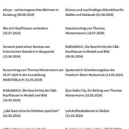
olivyo – seniorengerechtes Wohnen in
Grünes und nachhaltiges Mikroklima für
Duisburg (08.08.2024)
Städte und Gebäude (01.08.2024)
Wie sich Kaufhäuser verändern
Impulsvortrag von Thomas
(25.07.2024)
Höxtermannn (18.07.2024)
Vorwerk plant einen Neubau am
Maßstäblich. Die Geschichte der C&A-
historischen Standort in Wuppertal
Kaufhäuser in Modell und Bild.
(13.06.2024)
(06.06.2024)
Kurzvortrag von Thomas Höxtermann am
Spatenstich: Erweiterungsbau der
04.07.2024 in der Ausstellung
Friedrich-Ebert-Realschule (23.05.2024)
MAßSTÄBLICH (31.05.2024)
Maßstäblich. Die Geschichte der C&A-
Quo Vadis City. Ein Beitrag von Thomas
Kaufhäuser in Modell und Bild
Höxtermann (10.05.2024)
(16.05.2024)
„C&A lässt seine Architekten sprechen“
Lehrkräfteakademie in Gießen
(02.05.2024)
(21.03.2024)