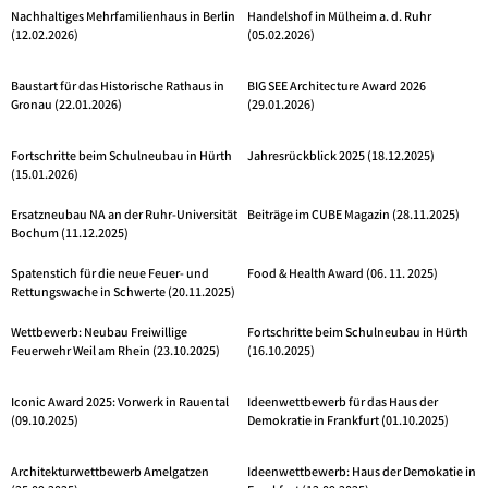
Nachhaltiges Mehrfamilienhaus in Berlin
Handelshof in Mülheim a. d. Ruhr
(12.02.2026)
(05.02.2026)
Baustart für das Historische Rathaus in
BIG SEE Architecture Award 2026
Gronau (22.01.2026)
(29.01.2026)
Fortschritte beim Schulneubau in Hürth
Jahresrückblick 2025 (18.12.2025)
(15.01.2026)
Ersatzneubau NA an der Ruhr-Universität
Beiträge im CUBE Magazin (28.11.2025)
Bochum (11.12.2025)
Spatenstich für die neue Feuer- und
Food & Health Award (06. 11. 2025)
Rettungswache in Schwerte (20.11.2025)
Wettbewerb: Neubau Freiwillige
Fortschritte beim Schulneubau in Hürth
Feuerwehr Weil am Rhein (23.10.2025)
(16.10.2025)
Iconic Award 2025: Vorwerk in Rauental
Ideenwettbewerb für das Haus der
(09.10.2025)
Demokratie in Frankfurt (01.10.2025)
Architekturwettbewerb Amelgatzen
Ideenwettbewerb: Haus der Demokatie in