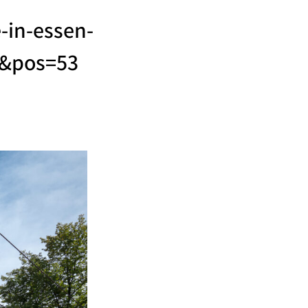
-in-essen-
9&pos=53