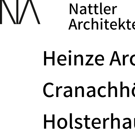
Nattler
Architekt
Heinze Ar
Cranachhö
Holsterha