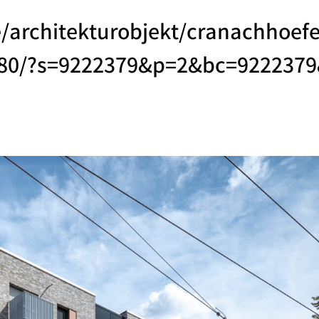
/architekturobjekt/cranachhoefe
280/?s=9222379&p=2&bc=922237