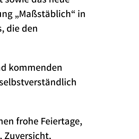
t sowie das neue
ung „Maßstäblich“ in
, die den
 und kommenden
selbstverständlich
en frohe Feiertage,
 Zuversicht,