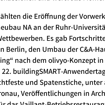
hlten die Eröffnung der Vorwerk
neubau NA an der Ruhr-Universi
ettbewerben. Es gab Fortschritt
n Berlin, den Umbau der C&A-Ha
iving“ nach dem olivyo-Konzept i
m 22. buildingSMART-Anwendertag 
chtfeste und Spatenstiche, unter
ronau, Veröffentlichungen in Arc