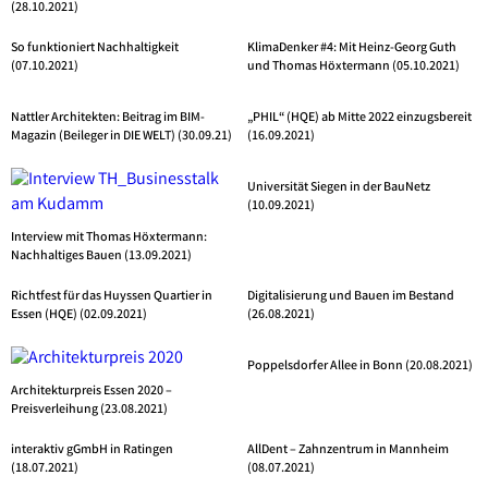
(28.10.2021)
So funktioniert Nachhaltigkeit
KlimaDenker #4: Mit Heinz-Georg Guth
(07.10.2021)
und Thomas Höxtermann (05.10.2021)
Nattler Architekten: Beitrag im BIM-
„PHIL“ (HQE) ab Mitte 2022 einzugsbereit
Magazin (Beileger in DIE WELT) (30.09.21)
(16.09.2021)
Universität Siegen in der BauNetz
(10.09.2021)
Interview mit Thomas Höxtermann:
Nachhaltiges Bauen (13.09.2021)
Richtfest für das Huyssen Quartier in
Digitalisierung und Bauen im Bestand
Essen (HQE) (02.09.2021)
(26.08.2021)
Poppelsdorfer Allee in Bonn (20.08.2021)
Architekturpreis Essen 2020 –
Preisverleihung (23.08.2021)
interaktiv gGmbH in Ratingen
AllDent – Zahnzentrum in Mannheim
(18.07.2021)
(08.07.2021)