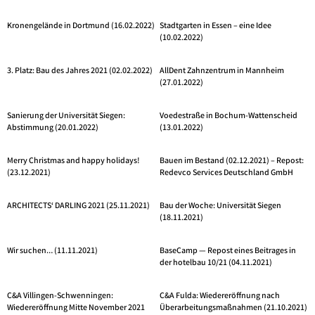
Kronengelände in Dortmund (16.02.2022)
Stadtgarten in Essen – eine Idee
(10.02.2022)
3. Platz: Bau des Jahres 2021 (02.02.2022)
AllDent Zahnzentrum in Mannheim
(27.01.2022)
Sanierung der Universität Siegen:
Voedestraße in Bochum-Wattenscheid
Abstimmung (20.01.2022)
(13.01.2022)
Merry Christmas and happy holidays!
Bauen im Bestand (02.12.2021) – Repost:
(23.12.2021)
Redevco Services Deutschland GmbH
ARCHITECTS‘ DARLING 2021 (25.11.2021)
Bau der Woche: Universität Siegen
(18.11.2021)
Wir suchen… (11.11.2021)
BaseCamp — Repost eines Beitrages in
der hotelbau 10/21 (04.11.2021)
C&A Villingen-Schwenningen:
C&A Fulda: Wiedereröffnung nach
Wiedereröffnung Mitte November 2021
Überarbeitungsmaßnahmen (21.10.2021)