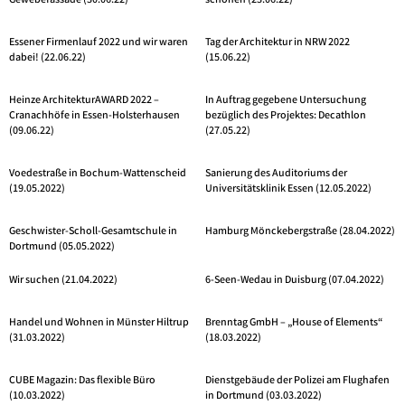
Gewebefassade (30.06.22)
schonen (23.06.22)
Essener Firmenlauf 2022 und wir waren
Tag der Architektur in NRW 2022
dabei! (22.06.22)
(15.06.22)
Heinze ArchitekturAWARD 2022 –
In Auftrag gegebene Untersuchung
Cranachhöfe in Essen-Holsterhausen
bezüglich des Projektes: Decathlon
(09.06.22)
(27.05.22)
Voedestraße in Bochum-Wattenscheid
Sanierung des Auditoriums der
(19.05.2022)
Universitätsklinik Essen (12.05.2022)
Geschwister-Scholl-Gesamtschule in
Hamburg Mönckebergstraße (28.04.2022)
Dortmund (05.05.2022)
Wir suchen (21.04.2022)
6-Seen-Wedau in Duisburg (07.04.2022)
Handel und Wohnen in Münster Hiltrup
Brenntag GmbH – „House of Elements“
(31.03.2022)
(18.03.2022)
CUBE Magazin: Das flexible Büro
Dienstgebäude der Polizei am Flughafen
(10.03.2022)
in Dortmund (03.03.2022)