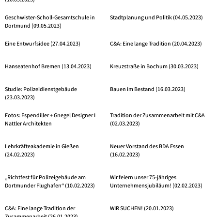
(16.05.2023)
Geschwister-Scholl-Gesamtschule in
Stadtplanung und Politik (04.05.2023)
Dortmund (09.05.2023)
Eine Entwurfsidee (27.04.2023)
C&A: Eine lange Tradition (20.04.2023)
Hanseatenhof Bremen (13.04.2023)
Kreuzstraße in Bochum (30.03.2023)
Studie: Polizeidienstgebäude
Bauen im Bestand (16.03.2023)
(23.03.2023)
Fotos: Espendiller + Gnegel Designer I
Tradition der Zusammenarbeit mit C&A
Nattler Architekten
(02.03.2023)
Lehrkräfteakademie in Gießen
Neuer Vorstand des BDA Essen
(24.02.2023)
(16.02.2023)
„Richtfest für Polizeigebäude am
Wir feiern unser 75-jähriges
Dortmunder Flughafen“ (10.02.2023)
Unternehmensjubiläum! (02.02.2023)
C&A: Eine lange Tradition der
WIR SUCHEN! (20.01.2023)