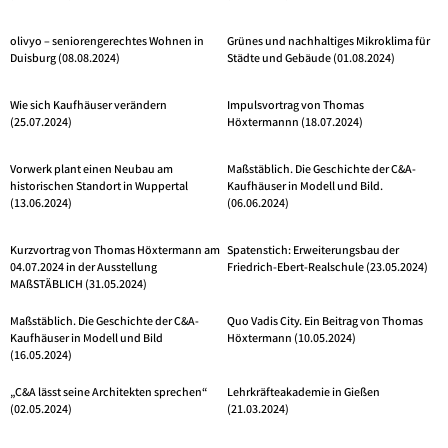
olivyo – seniorengerechtes Wohnen in
Grünes und nachhaltiges Mikroklima für
Duisburg (08.08.2024)
Städte und Gebäude (01.08.2024)
Wie sich Kaufhäuser verändern
Impulsvortrag von Thomas
(25.07.2024)
Höxtermannn (18.07.2024)
Vorwerk plant einen Neubau am
Maßstäblich. Die Geschichte der C&A-
historischen Standort in Wuppertal
Kaufhäuser in Modell und Bild.
(13.06.2024)
(06.06.2024)
Kurzvortrag von Thomas Höxtermann am
Spatenstich: Erweiterungsbau der
04.07.2024 in der Ausstellung
Friedrich-Ebert-Realschule (23.05.2024)
MAßSTÄBLICH (31.05.2024)
Maßstäblich. Die Geschichte der C&A-
Quo Vadis City. Ein Beitrag von Thomas
Kaufhäuser in Modell und Bild
Höxtermann (10.05.2024)
(16.05.2024)
„C&A lässt seine Architekten sprechen“
Lehrkräfteakademie in Gießen
(02.05.2024)
(21.03.2024)