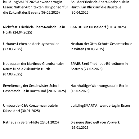
buildungSMART 2025 Anwendertag in
Bau der Friedrich-Ebert-Realschule in
Essen: Nattler Architekten als Sponsor für
Hürth: Ein Blick auf die Baustelle
die Zukunft des Bauens (09.05.2025)
(30.04.2025)
Richtfest: Friedrich-Ebert-Realschule in
C&A HUB in Düsseldorf (10.04.2025)
Hürth (24.04.2025)
Urbanes Leben an der Huyssenallee
Neubau der Otto-Schott-Gesamtschule
(27.03.2025)
in Witten (20.03.2025)
Neubau an der Martinus-Grundschule:
BRABUS eröffnet neue Büroräume in
Raum für die Zukunft in Hürth
Bottrop (27.02.2025)
(07.03.2025)
Erweiterung der Geschwister-Scholl-
Nachhaltiger Wohnungsbau in Berlin
Gesamtschule in Dortmund (20.02.2025)
(13.02.2025)
Umbau der C&A Konzernzentrale in
buildingSMART Anwendertag in Essen
Düsseldorf (30.01.2025)
Rathaus in Berlin-Mitte (23.01.2025)
Die neue Bürowelt von Vorwerk
(16.01.2025)