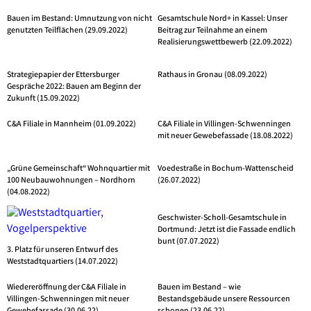
Bauen im Bestand: Umnutzung von nicht
Gesamtschule Nord+ in Kassel: Unser
genutzten Teilflächen (29.09.2022)
Beitrag zur Teilnahme an einem
Realisierungswettbewerb (22.09.2022)
Strategiepapier der Ettersburger
Rathaus in Gronau (08.09.2022)
Gespräche 2022: Bauen am Beginn der
Zukunft (15.09.2022)
C&A Filiale in Mannheim (01.09.2022)
C&A Filiale in Villingen-Schwenningen
mit neuer Gewebefassade (18.08.2022)
„Grüne Gemeinschaft“ Wohnquartier mit
Voedestraße in Bochum-Wattenscheid
100 Neubauwohnungen – Nordhorn
(26.07.2022)
(04.08.2022)
Geschwister-Scholl-Gesamtschule in
Dortmund: Jetzt ist die Fassade endlich
bunt (07.07.2022)
3. Platz für unseren Entwurf des
Weststadtquartiers (14.07.2022)
Wiedereröffnung der C&A Filiale in
Bauen im Bestand – wie
Villingen-Schwenningen mit neuer
Bestandsgebäude unsere Ressourcen