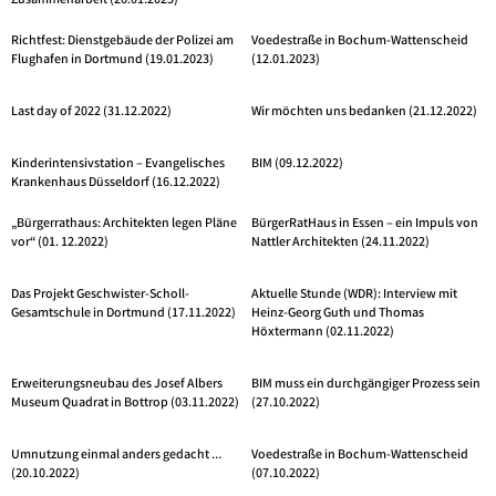
Zusammenarbeit (26.01.2023)
Richtfest: Dienstgebäude der Polizei am
Voedestraße in Bochum-Wattenscheid
Flughafen in Dortmund (19.01.2023)
(12.01.2023)
Last day of 2022 (31.12.2022)
Wir möchten uns bedanken (21.12.2022)
Kinderintensivstation – Evangelisches
BIM (09.12.2022)
Krankenhaus Düsseldorf (16.12.2022)
„Bürgerrathaus: Architekten legen Pläne
BürgerRatHaus in Essen – ein Impuls von
vor“ (01. 12.2022)
Nattler Architekten (24.11.2022)
Das Projekt Geschwister-Scholl-
Aktuelle Stunde (WDR): Interview mit
Gesamtschule in Dortmund (17.11.2022)
Heinz-Georg Guth und Thomas
Höxtermann (02.11.2022)
Erweiterungsneubau des Josef Albers
BIM muss ein durchgängiger Prozess sein
Museum Quadrat in Bottrop (03.11.2022)
(27.10.2022)
Umnutzung einmal anders gedacht …
Voedestraße in Bochum-Wattenscheid
(20.10.2022)
(07.10.2022)